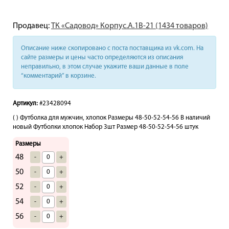
Продавец:
ТК «Садовод» Корпус.А.1В-21 (1434 товаров)
Описание ниже скопировано с поста поставщика из vk.com. На
сайте размеры и цены часто определяются из описания
неправильно, в этом случае укажите ваши данные в поле
“комментарий” в корзине.
Артикул:
#23428094
( ) Футболка для мужчин, хлопок Размеры 48-50-52-54-56 В наличий
новый Футболки хлопок Набор 3шт Размер 48-50-52-54-56 штук
Размеры
48
-
+
50
-
+
52
-
+
54
-
+
56
-
+