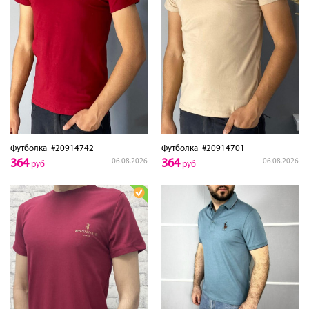
Футболка
#20914742
Футболка
#20914701
364
364
06.08.2026
06.08.2026
руб
руб