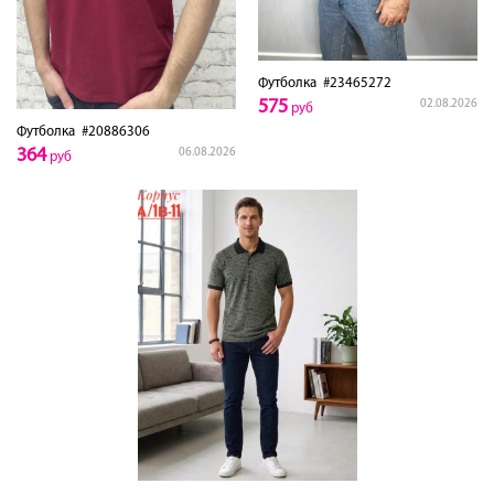
Футболка
#23465272
575
02.08.2026
руб
Футболка
#20886306
364
06.08.2026
руб