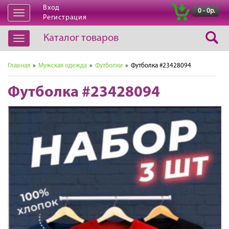
Вход
|
0 - 0р.
Открыть
Регистрация
навигацию
Каталог товаров
Открыть
навигацию
Главная
»
Мужская одежда
»
Футболки
» Футболка #23428094
Футболка #23428094