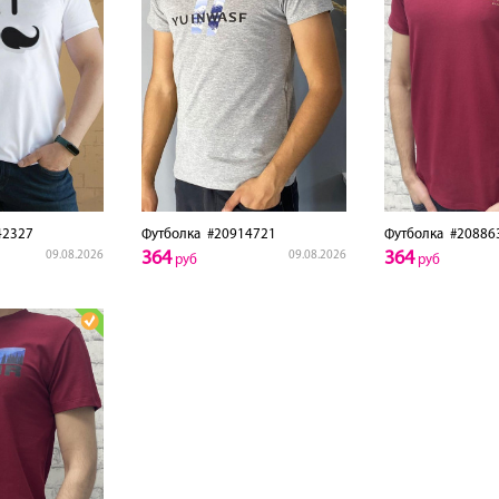
2327
Футболка
#20914721
Футболка
#20886
364
364
09.08.2026
09.08.2026
руб
руб