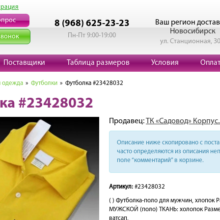
трация
опрос
Ваш регион достав
8 (968) 625-23-23
Новосибирск
Пн-Пт 9:00-19:00
звонок
ул. Станционная, 3
Поставщики
Таблица размеров
Условия
Опла
 одежда
»
Футболки
» Футболка #23428032
ка #23428032
Продавец:
ТК «Садовод» Корпус.
Описание ниже скопировано с поста 
часто определяются из описания неп
поле “комментарий” в корзине.
Артикул:
#23428032
( ) Футболка-поло для мужчин, хлопок
МУЖСКОЙ (поло) ТКАНЬ: холопок Разме: 
ватсап,