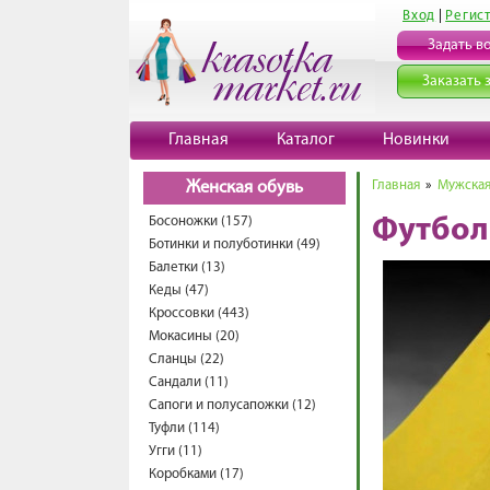
Вход
|
Регис
Задать в
Заказать 
Главная
Каталог
Новинки
Главная
»
Мужская
Женская обувь
Босоножки (157)
Футбол
Ботинки и полуботинки (49)
Балетки (13)
Кеды (47)
Кроссовки (443)
Мокасины (20)
Сланцы (22)
Сандали (11)
Сапоги и полусапожки (12)
Туфли (114)
Угги (11)
Коробками (17)