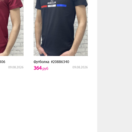
306
Футболка
#20886340
364
09.08.2026
09.08.2026
руб