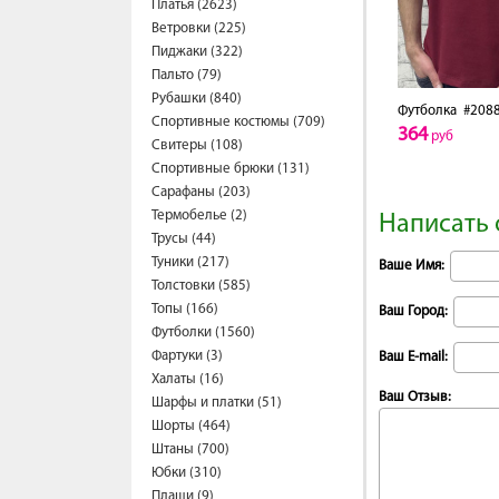
Платья (2623)
Ветровки (225)
Пиджаки (322)
Пальто (79)
Рубашки (840)
Футболка
#2088
Спортивные костюмы (709)
364
руб
Свитеры (108)
Спортивные брюки (131)
Сарафаны (203)
Термобелье (2)
Написать 
Трусы (44)
Туники (217)
Ваше Имя:
Толстовки (585)
Топы (166)
Ваш Город:
Футболки (1560)
Фартуки (3)
Ваш E-mail:
Халаты (16)
Ваш Отзыв:
Шарфы и платки (51)
Шорты (464)
Штаны (700)
Юбки (310)
Плащи (9)