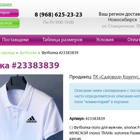
трация
опрос
Ваш регион достав
8 (968) 625-23-23
Новосибирск
Пн-Пт 9:00-19:00
звонок
ул. Станционная, 3
Поставщики
Таблица размеров
Условия
Опла
 одежда
»
Футболки
» Футболка #23383839
ка #23383839
Продавец:
ТК «Садовод» Корпус.
Описание ниже скопировано с поста 
часто определяются из описания неп
поле “комментарий” в корзине.
Артикул:
#23383839
( ) Футболка-поло для мужчин, хлопок
МУЖСКОЙ (поло) ТКАНЬ: холопок Разме: 
ватсап,