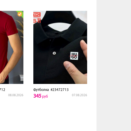
712
Футболка
#23472713
345
08.08.2026
07.08.2026
руб