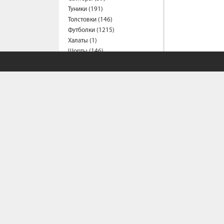
Туники (191)
Толстовки (146)
Футболки (1215)
Халаты (1)
Шорты (146)
Штаны (333)
Юбки (56)
Пальто (7)
Спецодежда
Медицинская одежда (17)
Мужская одежда
Бейсболки (107)
Брюки (82)
Водолазки (19)
Ветровки (10)
Домашняя одежда (2)
СОБСТВЕННЫЙ С
Джинсы (15)
Жилеты (22)
Кофты (54)