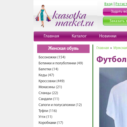
Вход
|
Регис
Задать в
Заказать 
Главная
Каталог
Новинки
Главная
»
Мужская
Женская обувь
Босоножки (154)
Футбол
Ботинки и полуботинки (49)
Балетки (14)
Кеды (47)
Кроссовки (449)
Мокасины (21)
Сланцы (22)
Сандали (11)
Сапоги и полусапожки (12)
Туфли (116)
Угги (11)
Коробками (17)