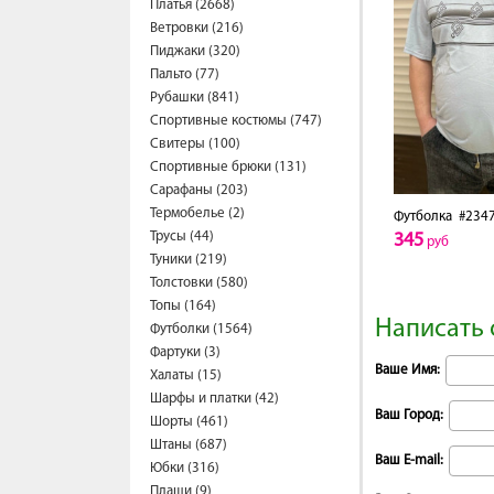
Платья (2668)
Ветровки (216)
Пиджаки (320)
Пальто (77)
Рубашки (841)
Спортивные костюмы (747)
Свитеры (100)
Спортивные брюки (131)
Сарафаны (203)
Термобелье (2)
Футболка
#2347
Трусы (44)
345
руб
Туники (219)
Толстовки (580)
Топы (164)
Написать 
Футболки (1564)
Фартуки (3)
Ваше Имя:
Халаты (15)
Шарфы и платки (42)
Ваш Город:
Шорты (461)
Штаны (687)
Ваш E-mail:
Юбки (316)
Плащи (9)