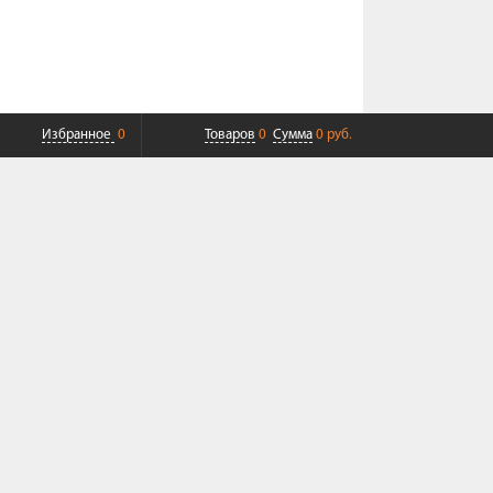
Избранное
0
Товаров
0
Сумма
0 руб.
ПЛАТНАЯ ДОСТАВКА ДО ТК
СОВРЕМЕННЫЙ СЕРВИС