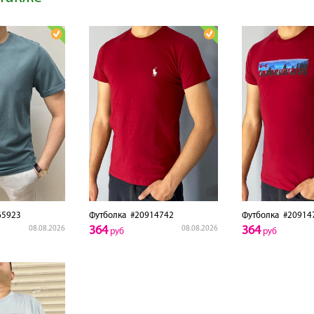
5923
Футболка
#20914742
Футболка
#20914
364
364
08.08.2026
08.08.2026
руб
руб