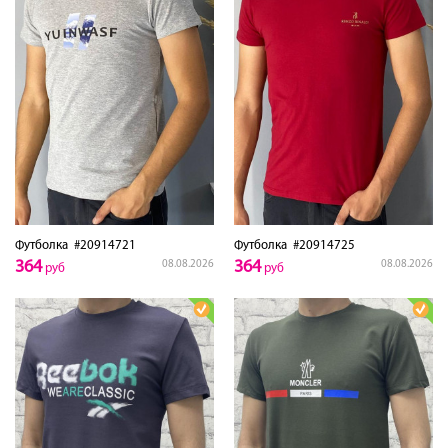
Футболка
#20914721
Футболка
#20914725
364
364
08.08.2026
08.08.2026
руб
руб