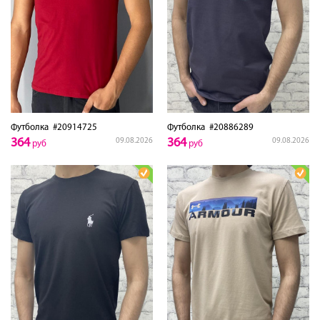
Футболка
#20914725
Футболка
#20886289
364
364
09.08.2026
09.08.2026
руб
руб