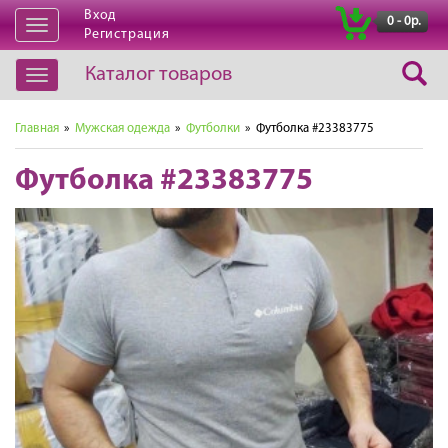
Вход
|
0 - 0р.
Открыть
Регистрация
навигацию
Каталог товаров
Открыть
навигацию
Главная
»
Мужская одежда
»
Футболки
» Футболка #23383775
Футболка #23383775