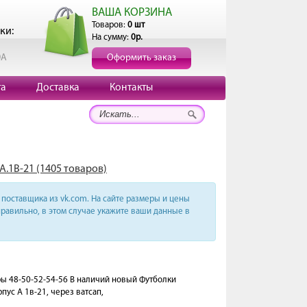
ВАША КОРЗИНА
Товаров:
0 шт
ки:
На сумму:
0р.
0А
Оформить заказ
та
Доставка
Контакты
А.1В-21 (1405 товаров)
поставщика из vk.com. На сайте размеры и цены
равильно, в этом случае укажите ваши данные в
еры 48-50-52-54-56 В наличий новый Футболки
пус А 1в-21, через ватсап,