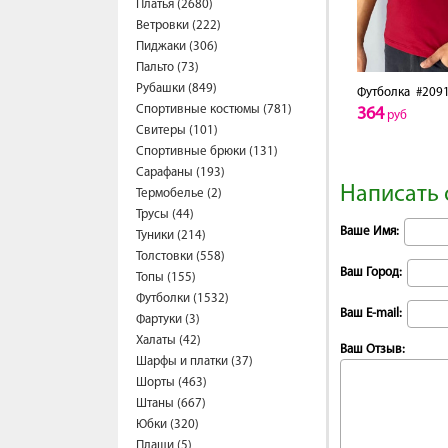
Платья (2680)
Ветровки (222)
Пиджаки (306)
Пальто (73)
Рубашки (849)
Футболка
#2091
Спортивные костюмы (781)
364
руб
Свитеры (101)
Спортивные брюки (131)
Сарафаны (193)
Написать 
Термобелье (2)
Трусы (44)
Ваше Имя:
Туники (214)
Толстовки (558)
Ваш Город:
Топы (155)
Футболки (1532)
Ваш E-mail:
Фартуки (3)
Халаты (42)
Ваш Отзыв:
Шарфы и платки (37)
Шорты (463)
Штаны (667)
Юбки (320)
Плащи (5)