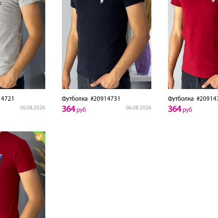
4721
Футболка
#20914731
Футболка
#20914
364
364
06.08.2026
06.08.2026
руб
руб