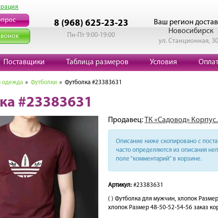
трация
опрос
Ваш регион достав
8 (968) 625-23-23
Новосибирск
Пн-Пт 9:00-19:00
звонок
ул. Станционная, 3
Поставщики
Таблица размеров
Условия
Опла
 одежда
»
Футболки
» Футболка #23383631
ка #23383631
Продавец:
ТК «Садовод» Корпус.
Описание ниже скопировано с поста 
часто определяются из описания неп
поле “комментарий” в корзине.
Артикул:
#23383631
( ) Футболка для мужчин, хлопок Разм
хлопок Размер 48-50-52-54-56 заказ кор