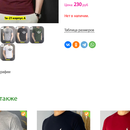
230
Цена:
руб
Нет в наличии.
Таблица размеров
графии
также