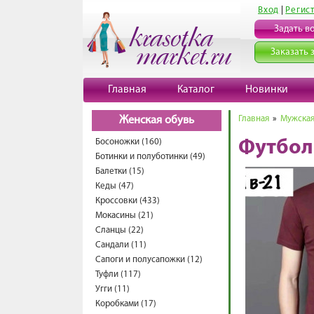
Вход
|
Регис
Задать в
Заказать 
Главная
Каталог
Новинки
Главная
»
Мужская
Женская обувь
Босоножки (160)
Футбол
Ботинки и полуботинки (49)
Балетки (15)
Кеды (47)
Кроссовки (433)
Мокасины (21)
Сланцы (22)
Сандали (11)
Сапоги и полусапожки (12)
Туфли (117)
Угги (11)
Коробками (17)