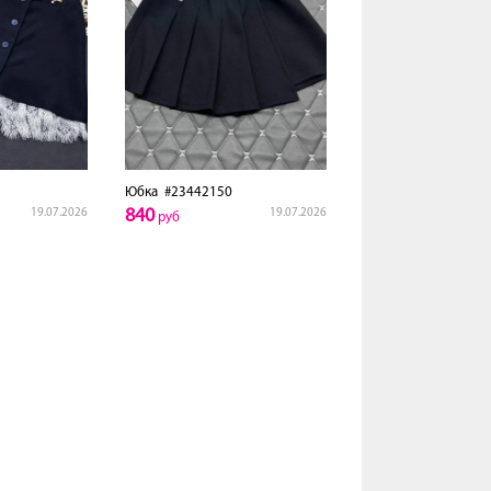
Юбка
#23442150
840
19.07.2026
19.07.2026
руб