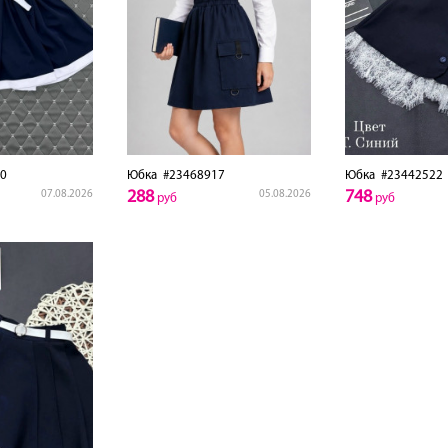
0
Юбка
#23468917
Юбка
#23442522
288
748
07.08.2026
05.08.2026
руб
руб