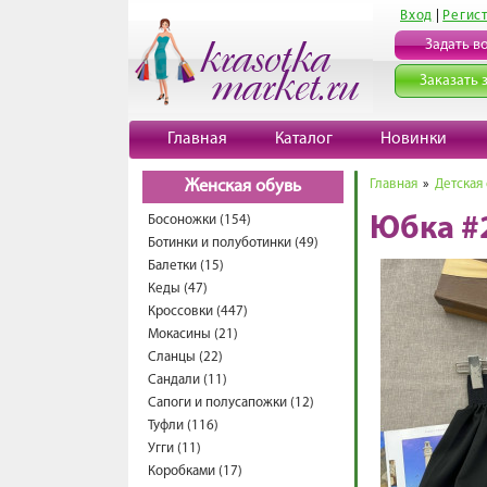
Вход
|
Регис
Задать в
Заказать 
Главная
Каталог
Новинки
Главная
»
Детская
Женская обувь
Босоножки (154)
Юбка #
Ботинки и полуботинки (49)
Балетки (15)
Кеды (47)
Кроссовки (447)
Мокасины (21)
Сланцы (22)
Сандали (11)
Сапоги и полусапожки (12)
Туфли (116)
Угги (11)
Коробками (17)