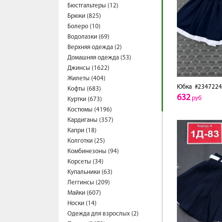
Бюстгальтеры (12)
Брюки (825)
Болеро (10)
Водолазки (69)
Верхняя одежда (2)
Домашняя одежда (53)
Джинсы (1622)
Жилеты (404)
Юбка
#2347224
Кофты (683)
632
руб
Куртки (673)
Костюмы (4196)
Кардиганы (357)
Капри (18)
Колготки (25)
Комбинезоны (94)
Корсеты (34)
Купальники (63)
Леггинсы (209)
Майки (607)
Носки (14)
Одежда для взрослых (2)