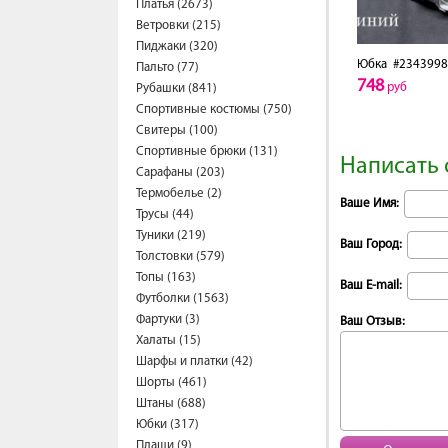
Платья (2673)
Ветровки (215)
Пиджаки (320)
Юбка
#2343998
Пальто (77)
748
руб
Рубашки (841)
Спортивные костюмы (750)
Свитеры (100)
Спортивные брюки (131)
Написать 
Сарафаны (203)
Термобелье (2)
Ваше Имя:
Трусы (44)
Туники (219)
Ваш Город:
Толстовки (579)
Топы (163)
Ваш E-mail:
Футболки (1563)
Фартуки (3)
Ваш Отзыв:
Халаты (15)
Шарфы и платки (42)
Шорты (461)
Штаны (688)
Юбки (317)
Плащи (9)