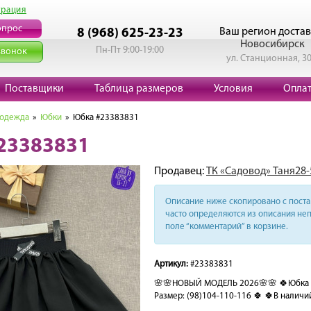
трация
опрос
Ваш регион достав
8 (968) 625-23-23
Новосибирск
Пн-Пт 9:00-19:00
звонок
ул. Станционная, 3
Поставщики
Таблица размеров
Условия
Опла
 одежда
»
Юбки
» Юбка #23383831
23383831
Продавец:
ТК «Садовод» Таня28-
Описание ниже скопировано с поста 
часто определяются из описания неп
поле “комментарий” в корзине.
Артикул:
#23383831
🌸🌸НОВЫЙ МОДЕЛЬ 2026🌸🌸 🍀Юбка д
Размер: (98)104-110-116 🍀 🍀В наличи