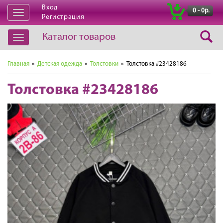
Вход
|
0 - 0р.
Открыть
Регистрация
навигацию
Каталог товаров
Открыть
навигацию
Главная
»
Детская одежда
»
Толстовки
» Толстовка #23428186
Толстовка #23428186