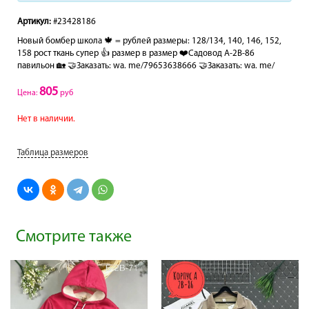
Артикул:
#23428186
Новый бомбер школа 🍁 = рублей размеры: 128/134, 140, 146, 152,
158 рост ткань супер 👍 размер в размер ❤️Садовод А-2В-86
павильон 🏡 🤝Заказать: wa. me/79653638666 🤝Заказать: wa. me/
805
Цена:
руб
Нет в наличии.
Таблица размеров
Смотрите также