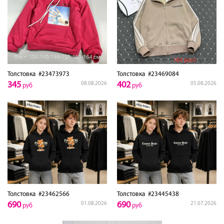
Толстовка
#23473973
Толстовка
#23469084
345
402
08.08.2026
05.08.2026
руб
руб
Толстовка
#23462566
Толстовка
#23445438
690
690
01.08.2026
21.07.2026
руб
руб