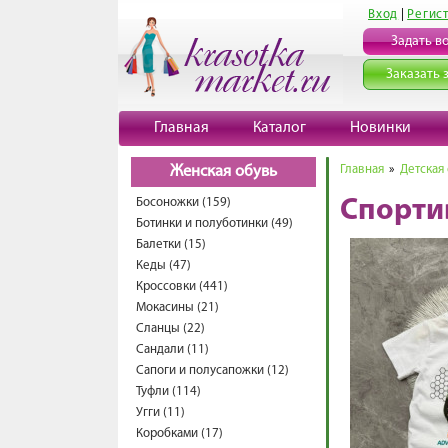
Вход
|
Регис
Задать в
Заказать 
Главная
Каталог
Новинки
Главная
»
Детская
Женская обувь
Босоножки (159)
Спорти
Ботинки и полуботинки (49)
Балетки (15)
Кеды (47)
Кроссовки (441)
Мокасины (21)
Сланцы (22)
Сандали (11)
Сапоги и полусапожки (12)
Туфли (114)
Угги (11)
Коробками (17)