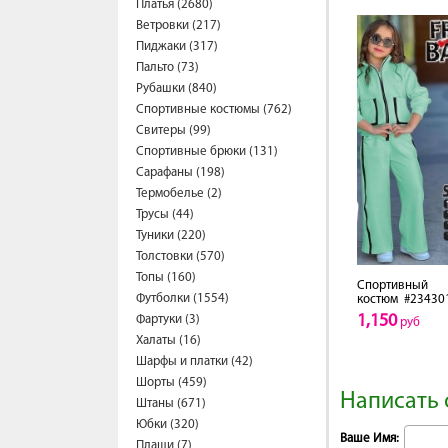
Платья (2680)
Ветровки (217)
Пиджаки (317)
Пальто (73)
Рубашки (840)
Спортивные костюмы (762)
Свитеры (99)
Спортивные брюки (131)
Сарафаны (198)
Термобелье (2)
Трусы (44)
Туники (220)
Толстовки (570)
Топы (160)
Спортивный
Футболки (1554)
костюм
#23430
1,150
Фартуки (3)
руб
Халаты (16)
Шарфы и платки (42)
Шорты (459)
Написать 
Штаны (671)
Юбки (320)
Ваше Имя:
Плащи (7)