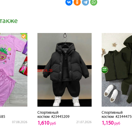
также
Спортивный
Спортивный
585
костюм
#23445209
костюм
#2344475
1,610
1,150
07.08.2026
21.07.2026
руб
руб