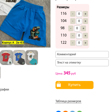
Размеры
116
-
+
104
-
+
98
-
+
110
-
+
122
-
+
345
Цена:
руб
Купить
графии
Таблица размеров