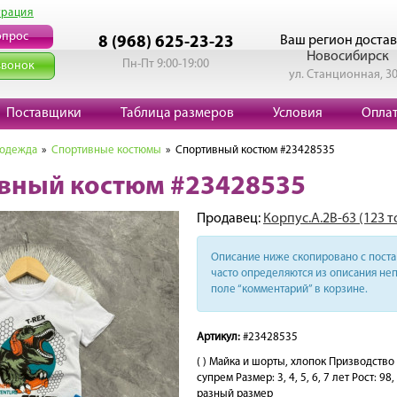
трация
опрос
Ваш регион достав
8 (968) 625-23-23
Новосибирск
Пн-Пт 9:00-19:00
звонок
ул. Станционная, 3
Поставщики
Таблица размеров
Условия
Опла
 одежда
»
Спортивные костюмы
» Спортивный костюм #23428535
вный костюм #23428535
Продавец:
Корпус.А.2В-63 (123 
Описание ниже скопировано с поста 
часто определяются из описания неп
поле “комментарий” в корзине.
Артикул:
#23428535
( ) Майка и шорты, хлопок Призводство
супрем Размер: 3, 4, 5, 6, 7 лет Рост: 9
разный размер