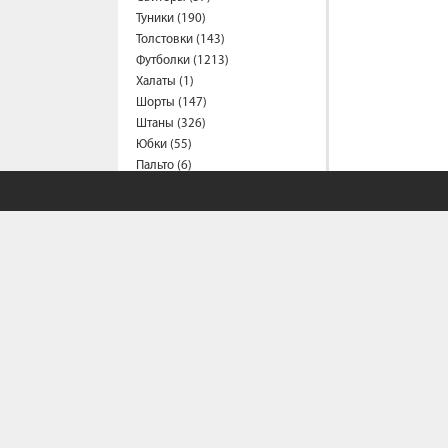
Туники (190)
Толстовки (143)
Футболки (1213)
Халаты (1)
Шорты (147)
Штаны (326)
Юбки (55)
Пальто (6)
Спецодежда
Медицинская одежда (16)
Мужская одежда
Бейсболки (107)
Брюки (83)
Водолазки (19)
Ветровки (11)
Домашняя одежда (2)
Джинсы (16)
Жилеты (22)
Кофты (54)