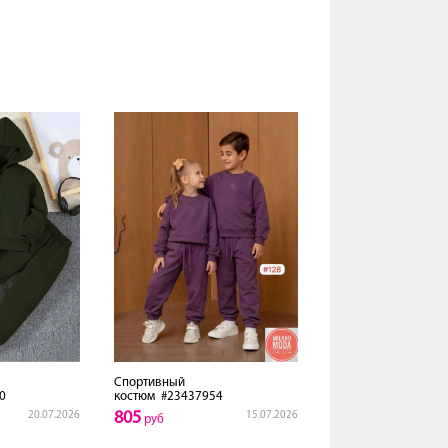
Спортивный
0
костюм
#23437954
805
20.07.2026
15.07.2026
руб