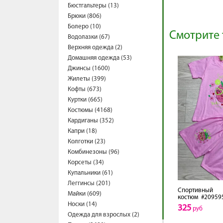
Бюстгальтеры (13)
Брюки (806)
Болеро (10)
Смотрите 
Водолазки (67)
Верхняя одежда (2)
Домашняя одежда (53)
Джинсы (1600)
Жилеты (399)
Кофты (673)
Куртки (665)
Костюмы (4168)
Кардиганы (352)
Капри (18)
Колготки (23)
Комбинезоны (96)
Корсеты (34)
Купальники (61)
Леггинсы (201)
Спортивный
Майки (609)
костюм
#20959
Носки (14)
325
руб
Одежда для взрослых (2)