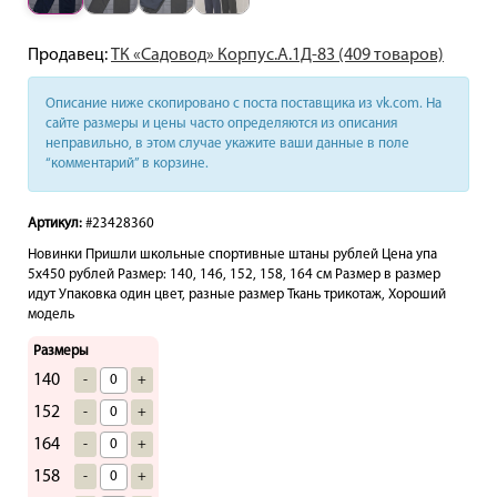
Продавец:
ТК «Садовод» Корпус.А.1Д-83 (409 товаров)
Описание ниже скопировано с поста поставщика из vk.com. На
сайте размеры и цены часто определяются из описания
неправильно, в этом случае укажите ваши данные в поле
“комментарий” в корзине.
Артикул:
#23428360
Новинки Пришли школьные спортивные штаны рублей Цена упа
5х450 рублей Размер: 140, 146, 152, 158, 164 см Размер в размер
идут Упаковка один цвет, разные размер Ткань трикотаж, Хороший
модель
Размеры
140
-
+
152
-
+
164
-
+
158
-
+