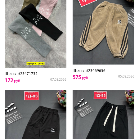
Штаны
#23469656
Штаны
#23471732
575
05.08.2026
руб
172
07.08.2026
руб