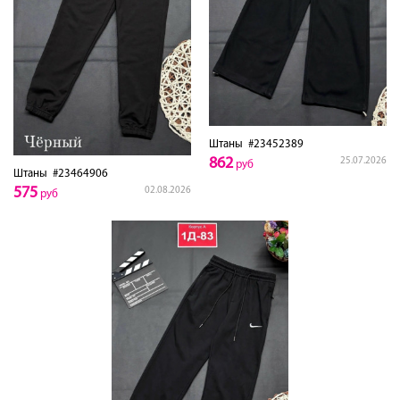
Штаны
#23452389
862
25.07.2026
руб
Штаны
#23464906
575
02.08.2026
руб