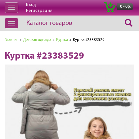
Вход
|
0 - 0р.
Открыть
Регистрация
навигацию
Каталог товаров
Открыть
навигацию
Главная
»
Детская одежда
»
Куртки
» Куртка #23383529
Куртка #23383529