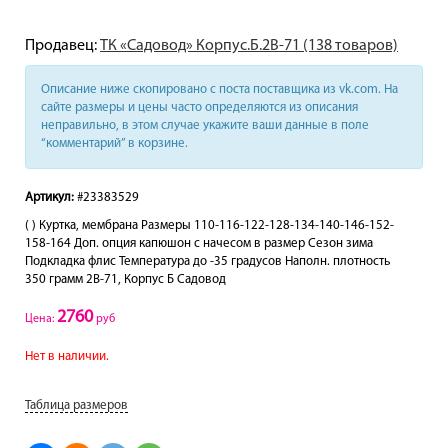
Продавец:
ТК «Садовод» Корпус.Б.2В-71 (138 товаров)
Описание ниже скопировано с поста поставщика из vk.com. На
сайте размеры и цены часто определяются из описания
неправильно, в этом случае укажите ваши данные в поле
“комментарий” в корзине.
Артикул:
#23383529
( ) Куртка, мембрана Размеры 110-116-122-128-134-140-146-152-
158-164 Доп. опция капюшон с начесом в размер Сезон зима
Подкладка флис Температура до -35 градусов Наполн. плотность
350 грамм 2В-71, Корпус Б Садовод
2760
Цена:
руб
Нет в наличии.
Таблица размеров