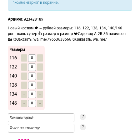
“комментарий” в корзине.
Артикул:
#23428189
Новый костюм 🍁 = рублей размеры: 116, 122, 128, 134, 140/146
рост ткань супер 👍 размер в размер ❤️Садовод А-2В-86 павильон
🏡 🤝Заказать: wa. me/79653638666 🤝Заказать: wa. me/
Размеры
116
-
+
122
-
+
140
-
+
128
-
+
134
-
+
146
-
+
?
?