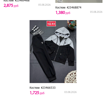
Костюм
#23469468
2,875
05.08.2026
руб
Костюм
#23468874
1,380
05.08.2026
руб
Костюм
#23466533
1,725
03.08.2026
руб