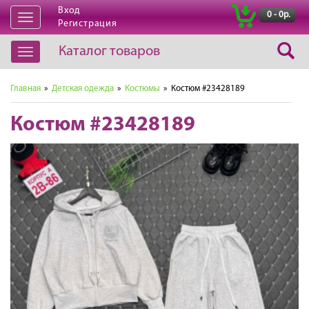
Вход
|
0 - 0р.
Открыть
Регистрация
навигацию
Каталог товаров
Открыть
навигацию
Главная
»
Детская одежда
»
Костюмы
» Костюм #23428189
Костюм #23428189