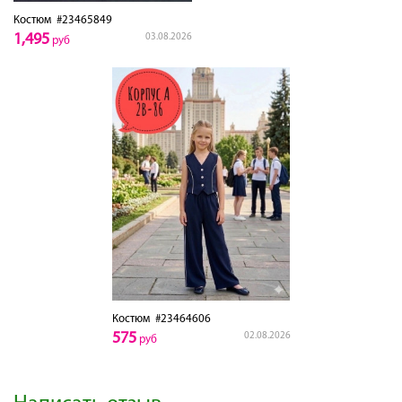
Костюм
#23465849
1,495
03.08.2026
руб
Костюм
#23464606
575
02.08.2026
руб