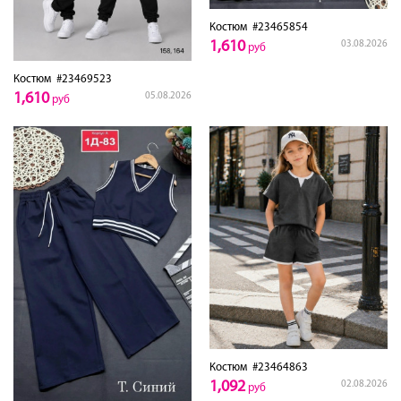
Костюм
#23465854
1,610
03.08.2026
руб
Костюм
#23469523
1,610
05.08.2026
руб
Костюм
#23464863
1,092
02.08.2026
руб