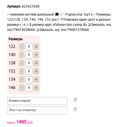
Артикул:
#23427648
✅новинки костюм школьный 🎓 ✅ 📌Цена упа: 5шт х ✅Размеры:
122/128, 134, 140, 146, 152 рост 📌Упаковка один цвет и разные
размер 👉👉 В размер идут ✍️Качество супер 👍 🤝Заказать: wa.
me/79653638666 🤝Заказать: wa. me/79687378666
Размеры
122
-
+
140
-
+
128
-
+
152
-
+
134
-
+
146
-
+
?
?
1495
Цена:
руб