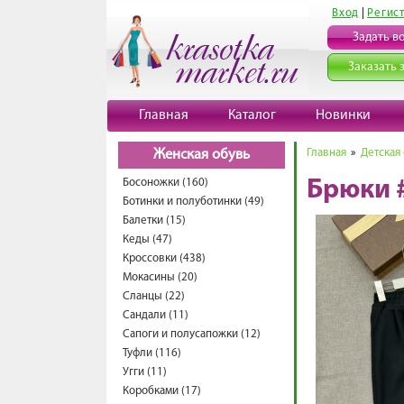
Вход
|
Регис
Задать в
Заказать 
Главная
Каталог
Новинки
Главная
»
Детская
Женская обувь
Босоножки (160)
Брюки 
Ботинки и полуботинки (49)
Балетки (15)
Кеды (47)
Кроссовки (438)
Мокасины (20)
Сланцы (22)
Сандали (11)
Сапоги и полусапожки (12)
Туфли (116)
Угги (11)
Коробками (17)