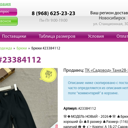
трация
опрос
Ваш регион достав
8 (968) 625-23-23
Новосибирск
Пн-Пт 9:00-19:00
звонок
ул. Станционная, 3
Поставщики
Таблица размеров
Условия
Опла
 одежда
»
Брюки
» Брюки #23384112
#23384112
Продавец:
ТК «Садовод» Таня28-
Описание ниже скопировано с поста 
часто определяются из описания неп
поле “комментарий” в корзине.
Артикул:
#23384112
🌸🍀МОДЕЛЬ НОВЫЙ - 2026🍀🌸 🎄Брюки
хороший 👍 🎄В размер 🎄Размер: (116)
наличий ☎️ 🍀 👉 Корпус А 1Б-27 Садо