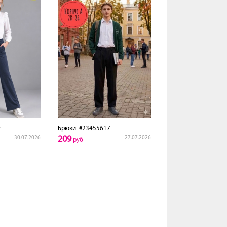
9
Брюки
#23455617
209
30.07.2026
27.07.2026
руб