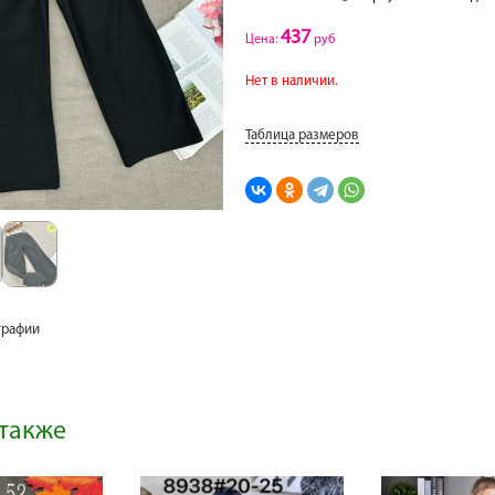
437
Цена:
руб
Нет в наличии.
Таблица размеров
графии
также