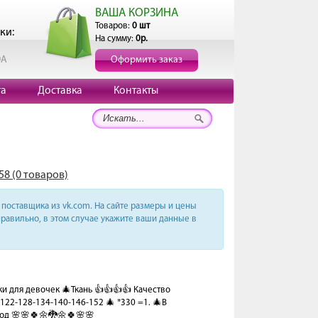
ВАША КОРЗИНА
Товаров:
0 шт
ки:
На сумму:
0р.
0А
Оформить заказ
та
Доставка
Контакты
58 (0 товаров)
поставщика из vk.com. На сайте размеры и цены
равильно, в этом случае укажите ваши данные в
 для девочек 🎄Ткань 👍👍👍👍 Качество
122-128-134-140-146-152 🎄 *330 =1. 🎄В
вод 🌸🌸🍀🌼🐉🌼🍀🌸🌸