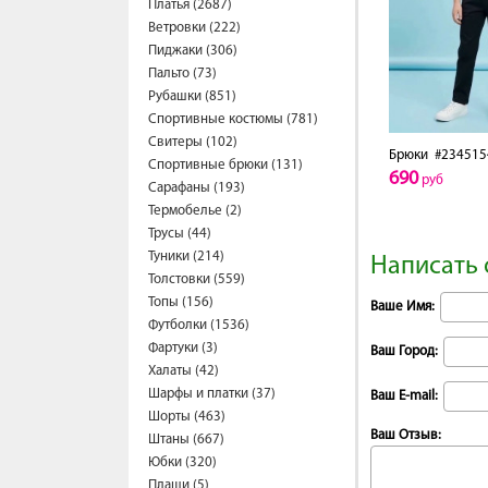
Платья (2687)
Ветровки (222)
Пиджаки (306)
Пальто (73)
Рубашки (851)
Спортивные костюмы (781)
Свитеры (102)
Брюки
#234515
Спортивные брюки (131)
690
руб
Сарафаны (193)
Термобелье (2)
Трусы (44)
Туники (214)
Написать 
Толстовки (559)
Топы (156)
Ваше Имя:
Футболки (1536)
Фартуки (3)
Ваш Город:
Халаты (42)
Шарфы и платки (37)
Ваш E-mail:
Шорты (463)
Ваш Отзыв:
Штаны (667)
Юбки (320)
Плащи (5)