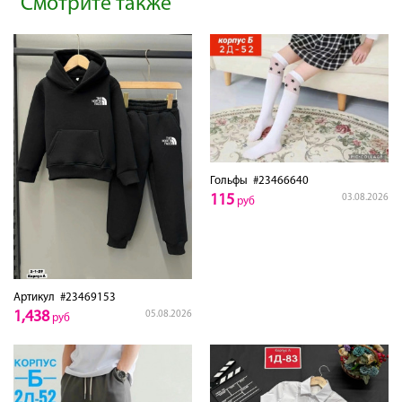
Смотрите также
Гольфы
#23466640
115
03.08.2026
руб
Артикул
#23469153
1,438
05.08.2026
руб