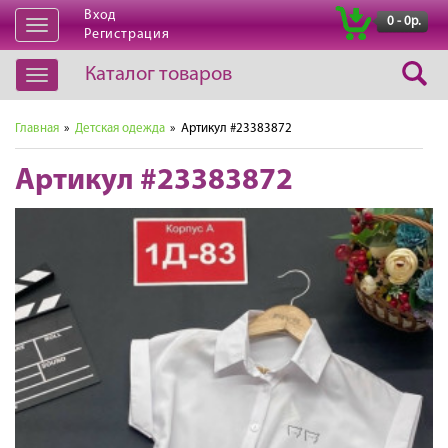
Вход
|
0 - 0р.
Открыть
Регистрация
навигацию
Каталог товаров
Открыть
навигацию
Главная
»
Детская одежда
» Артикул #23383872
Артикул #23383872