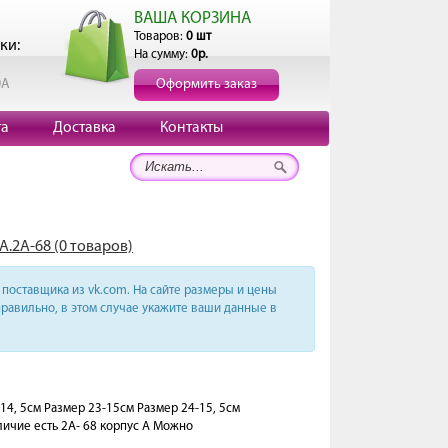
ВАША КОРЗИНА
Товаров:
0 шт
ки:
На сумму:
0р.
0А
Оформить заказ
та
Доставка
Контакты
А.2А-68 (0 товаров)
поставщика из vk.com. На сайте размеры и цены
равильно, в этом случае укажите ваши данные в
2-14, 5см Размер 23-15см Размер 24-15, 5см
личие есть 2А- 68 корпус А Можно