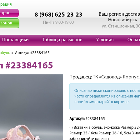
трация
опрос
Ваш регион достав
8 (968) 625-23-23
Новосибирск
Пн-Пт 9:00-19:00
звонок
ул. Станционная, 3
Поставщики
Таблица размеров
Условия
Опла
 обувь
» Артикул #23384165
л #23384165
Продавец:
ТК «Садовод» Корпус.
Описание ниже скопировано с поста 
часто определяются из описания неп
поле “комментарий” в корзине.
Артикул:
#23384165
( ) Вставки в обувь, эко-кожа Размер 2
Размер 25-16см Размер 26-16, 5см В на
забронируйте одна шт