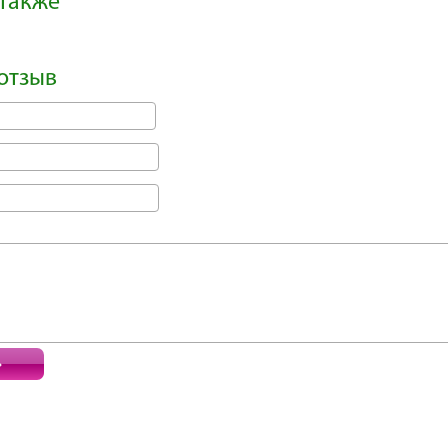
также
отзыв
ь