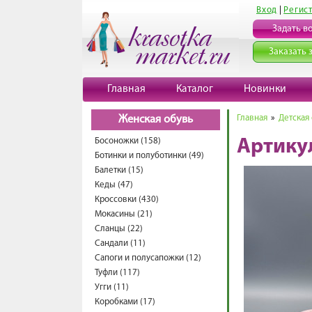
Вход
|
Регис
Задать в
Заказать 
Главная
Каталог
Новинки
Главная
»
Детская
Женская обувь
Босоножки (158)
Артику
Ботинки и полуботинки (49)
Балетки (15)
Кеды (47)
Кроссовки (430)
Мокасины (21)
Сланцы (22)
Сандали (11)
Сапоги и полусапожки (12)
Туфли (117)
Угги (11)
Коробками (17)