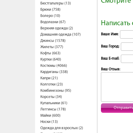
Смотрите 
Бюстгальтеры (13)
Брюки (758)
Болеро (10)
Написать 
Водолазки (67)
Верхняя одежда (2)
Ваше Имя:
Домашняя одежда (107)
Джинсы (1578)
Ваш Город:
Жилеты (377)
Кофты (663)
Ваш E-mail:
Куртки (640)
Костюмы (4066)
Ваш Отзыв:
Кардиганы (338)
Капри (21)
Колготки (23)
Комбинезоны (95)
Корсеты (34)
Купальники (61)
Отправит
Леггинсы (178)
Майки (600)
Носки (13)
Одежда для взрослых (2)