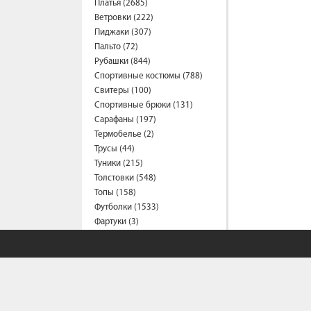
Платья (2685)
Ветровки (222)
Пиджаки (307)
Пальто (72)
Рубашки (844)
Спортивные костюмы (788)
Свитеры (100)
Спортивные брюки (131)
Сарафаны (197)
Термобелье (2)
Трусы (44)
Туники (215)
Толстовки (548)
Топы (158)
Футболки (1533)
Фартуки (3)
Халаты (41)
Шарфы и платки (40)
Шорты (466)
Штаны (660)
Юбки (320)
Плащи (5)